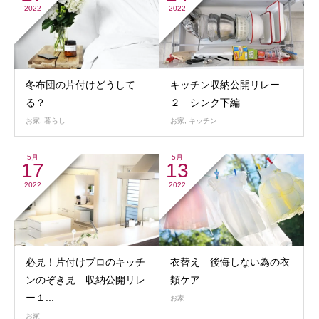
2022
2022
冬布団の片付けどうして
キッチン収納公開リレー
る？
２ シンク下編
お家
,
暮らし
お家
,
キッチン
5月
5月
17
13
2022
2022
必見！片付けプロのキッチ
衣替え 後悔しない為の衣
ンのぞき見 収納公開リレ
類ケア
ー１...
お家
お家