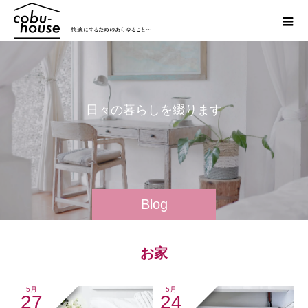
日
々
の
暮
ら
し
を
綴
り
ま
す
Blog
お家
5月
5月
27
24