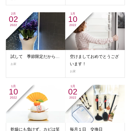
2月
1月
02
10
2022
2022
試して 季節限定だから…
空けましておめでとうござ
います！
お家
お家
1月
1月
10
02
2022
2022
乾燥にも負けず、カビは笑
毎月１日 交換日