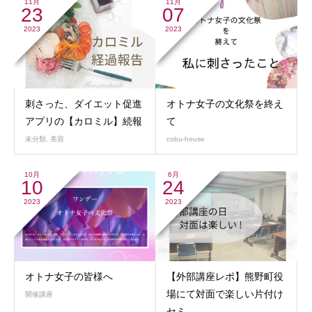
11月
11月
23
07
2023
2023
刺さった、ダイエット促進
オトナ女子の文化祭を終え
アプリの【カロミル】続報
て
未分類
,
美容
cobu-house
10月
6月
10
24
2023
2023
オトナ女子の皆様へ
【外部講座レポ】熊野町役
場にて対面で楽しい片付け
開催講座
セミ...