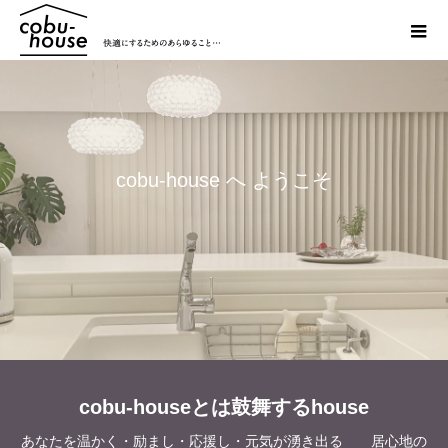
c
o
b
u
-
h
o
u
s
e
へ
よ
う
こ
そ
cobu-houseとは鼓舞するhouse
あなたを温かく・励まし・応援し・元気が湧き出る 居心地の