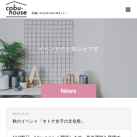
イ
ベ
ン
ト
の
お
知
ら
せ
で
す
News
2023.10.11
秋のイベント「オトナ女子の文化祭」