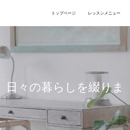
トップページ
レッスンメニュー
日
々
の
暮
ら
し
を
綴
り
ま
す