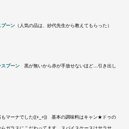
スプーン
（人気の品は、紗代先生から教えてもらった）
ンスプーン
黒が無いから赤が手放せないほど…引き出し
マーナでした((+_+)) 基本の調味料はキャン★ドゥの
からガラスにこだわってます。スパイスケースはサラサ