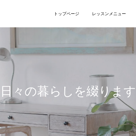
トップページ
レッスンメニュー
日
々
の
暮
ら
し
を
綴
り
ま
す