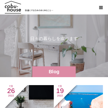
日
々
の
暮
ら
し
を
綴
り
ま
す
Blog
7月
7月
26
19
2022
2022