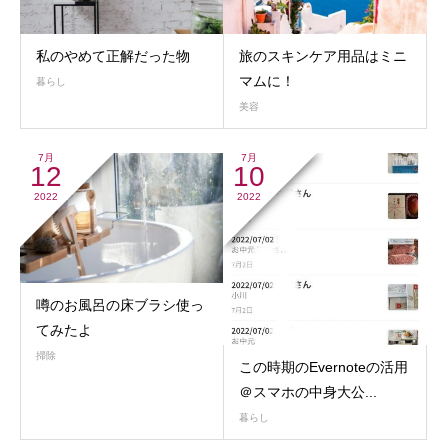
私のやめて正解だった物
旅のスキンケア用品はミニ
マムに！
暮らし
美容
7月
7月
12
10
2022
2022
噂のお風呂の床ブラシ使っ
てみたよ
掃除
この時期のEvernoteの活用
＠スマホの中身大公...
暮らし