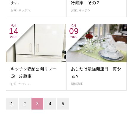
ナル
冷蔵庫 その２
お家
,
キッチン
お家
,
キッチン
6月
6月
14
09
2022
2022
キッチン収納公開リレー
あしたは最強開運日 何や
⑤ 冷蔵庫
る？
お家
,
キッチン
開催講座
1
2
3
4
5