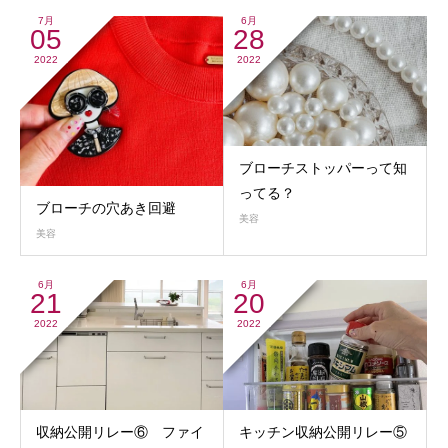
7月
6月
05
28
2022
2022
ブローチストッパーって知
ってる？
ブローチの穴あき回避
美容
美容
6月
6月
21
20
2022
2022
収納公開リレー⑥ ファイ
キッチン収納公開リレー⑤